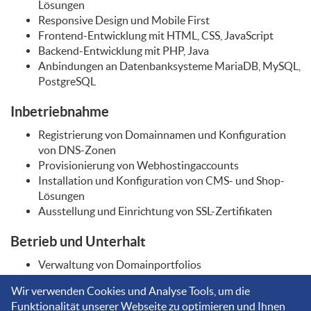
Lösungen
Responsive Design und Mobile First
Frontend-Entwicklung mit HTML, CSS, JavaScript
Backend-Entwicklung mit PHP, Java
Anbindungen an Datenbanksysteme MariaDB, MySQL,
PostgreSQL
Inbetriebnahme
Registrierung von Domainnamen und Konfiguration
von DNS-Zonen
Provisionierung von Webhostingaccounts
Installation und Konfiguration von CMS- und Shop-
Lösungen
Ausstellung und Einrichtung von SSL-Zertifikaten
Betrieb und Unterhalt
Verwaltung von Domainportfolios
Administration von DNS-Zonen
Wir verwenden Cookies und Analyse Tools, um die
Einspielen von Patches für CMS-Lösungen
Funktionalität unserer Webseite zu optimieren und Ihnen
Aktualisierung von Inhalten